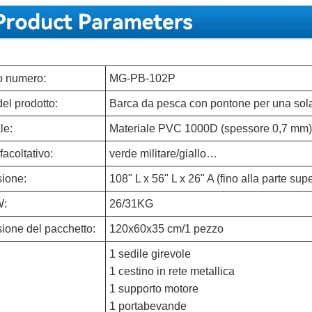
o numero:
MG-PB-102P
el prodotto:
Barca da pesca con pontone per una sol
le:
Materiale PVC 1000D (spessore 0,7 mm) con
facoltativo:
verde militare/giallo…
ione:
108" L x 56" L x 26" A (fino alla parte sup
W:
26/31KG
ione del pacchetto:
120x60x35 cm/1 pezzo
1 sedile girevole
1 cestino in rete metallica
1 supporto motore
1 portabevande