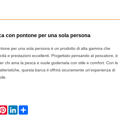
ca con pontone per una sola persona
ontone per una sola persona è un prodotto di alta gamma che
icità e prestazioni eccellenti. Progettato pensando al pescatore, è
 per chi ama la pesca e vuole godersela con stile e comfort. Con le
teristiche, questa barca ti offrirà sicuramente un'esperienza di
ile.
hatsApp
Pinterest
LinkedIn
Share