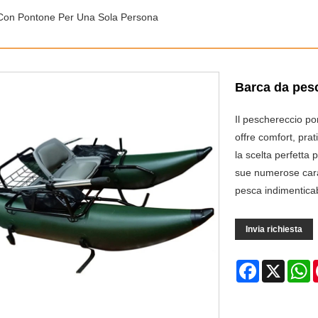
Con Pontone Per Una Sola Persona
Barca da pes
Il peschereccio p
offre comfort, prat
la scelta perfetta
sue numerose carat
pesca indimenticab
Invia richiesta
Facebook
X
W