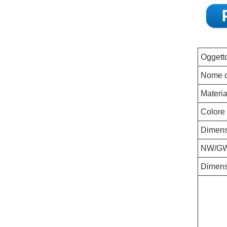
Oggett
Nome d
Materia
Colore 
Dimens
NW/G
Dimens