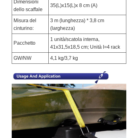
Dimensioni
35(L)x15(L)x 8 cm (A)
dello scaffale
Misura del
3 m (lunghezza) * 3,8 cm
cinturino:
(larghezza)
1 unità/scatola interna,
Pacchetto
41x31,5x18,5 cm; Unità I=4 rack
GW/NW
4,1 kg/3,7 kg